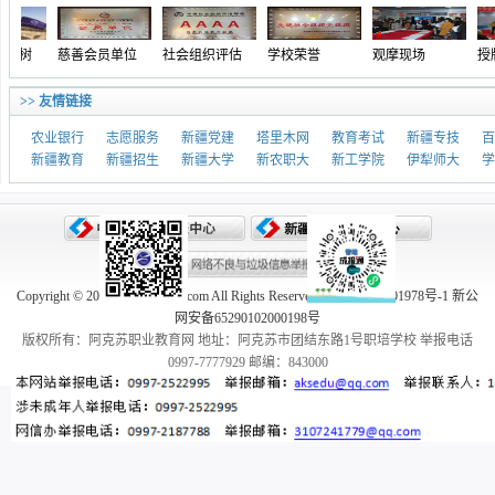
慈善会员单位
社会组织评估
学校荣誉
观摩现场
授牌表彰
>> 友情链接
农业银行
志愿服务
新疆党建
塔里木网
教育考试
新疆专技
百
新疆教育
新疆招生
新疆大学
新农职大
新工学院
伊犁师大
学
Copyright © 2005-2026 aksedu.com All Rights Reserved. 新ICP备10001978号-1 新公
网安备65290102000198号
版权所有：阿克苏职业教育网 地址：阿克苏市团结东路1号职培学校 举报电话
0997-7777929 邮编：843000