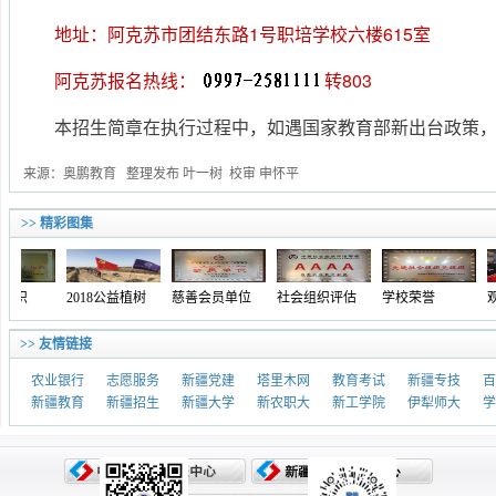
地址：阿克苏市团结东路1号职培学校六楼615室
阿克苏报名热线：
转803
本招生简章在执行过程中，如遇国家教育部新出台政策
来源：奥鹏教育 整理发布 叶一树 校审 申怀平
>> 精彩图集
2018公益植树
慈善会员单位
社会组织评估
学校荣誉
观摩现
>> 友情链接
农业银行
志愿服务
新疆党建
塔里木网
教育考试
新疆专技
百
新疆教育
新疆招生
新疆大学
新农职大
新工学院
伊犁师大
学