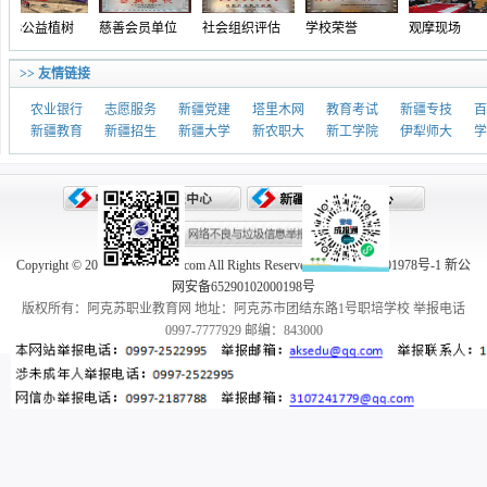
8公益植树
慈善会员单位
社会组织评估
学校荣誉
观摩现场
>> 友情链接
农业银行
志愿服务
新疆党建
塔里木网
教育考试
新疆专技
百
新疆教育
新疆招生
新疆大学
新农职大
新工学院
伊犁师大
学
Copyright © 2005-2026 aksedu.com All Rights Reserved. 新ICP备10001978号-1 新公
网安备65290102000198号
版权所有：阿克苏职业教育网 地址：阿克苏市团结东路1号职培学校 举报电话
0997-7777929 邮编：843000