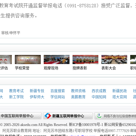
 审核/申怀平
估
学校荣誉
观摩现场
授牌表彰
表彰大会
职培
网
教育考试
新疆专技
百度搜索
教师资格
西农成教
新疆民政
大
新工学院
伊犁师大
学信网站
奥鹏教育
中国知网
塔大官网
t © 2005-2026 aksedu.com All Rights Reserved. 新ICP备10001978号-1 新公网安备652901
阿克苏职业教育网 地址：阿克苏市团结东路1号职培学校 举报电话0997-7777929 邮编：