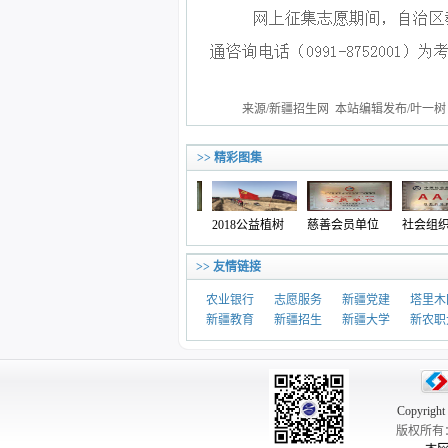
来源/新疆招生网 本站编辑发布/叶一树
>> 精彩图集
大爱无疆·情暖
先进党组织
2018公益植树
慈善会员单位
社会组织评
冬日
>> 友情链接
农业银行
志愿服务
新疆党建
塔里木
新疆教育
新疆招生
新疆大学
新农职
Copyrigh
版权所有：