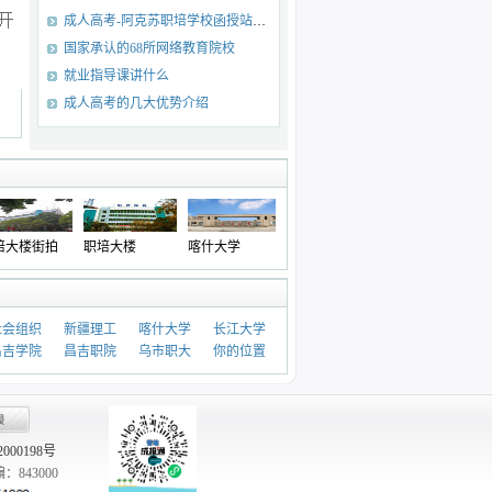
成人高考-阿克苏职培学校函授站（点）招生专业目录
国家承认的68所网络教育院校
就业指导课讲什么
成人高考的几大优势介绍
大楼街拍
职培大楼
喀什大学
塔里木大学
西北农林科技大
学
社会组织
新疆理工
喀什大学
长江大学
昌吉学院
昌吉职院
乌市职大
你的位置
02000198号
843000