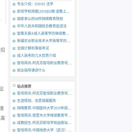
专业介绍：030101 法学
职培学校简报[2018]02期 送教上门 服务优先
国家承认的68所网络教育院校
中华人民共和国民办教育促进法
智策天宸®成人高等学历继续教育综合服务平台
新疆农业职业技术大学高等学历继续教育招生
全国计算机等级考试
成人高考的几大优势介绍
智培简讯-阿克苏智培职业教育培训学校党支部荣获2019年度先进社会组织党组织
就业指导课讲什么
站点推荐
智培简讯-阿克苏智培职业教育培训学校党支部成立啦
生涯规划、志愿填报服务
网络教育-中国医科大学2019年招生简章
智培简讯-塔里木大学继续教育学院书记院长莅临我校检查指导工作
成教招生-阿克苏职培学校函授站陆续公布合作高校成人教育招生计划
智培简讯-中国地质大学（武汉）2019年春季课程期末考试简讯