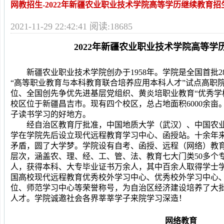
网教招生-2022年新疆农业职业技术学院高等学历继续教育招
2021-11-29 22:42:41 阅读:18685
202
2
年新疆农业职业技术学院高等学
新疆农业职业技术学院创办于
1958年。学院是全国首
“高等职业教育与本科教育联合培养应用本科人才”试点高职
位、全国创先争优先进基层党组织、黄炎培职业教育“优秀学校
校区位于新疆昌吉市。现有四个校区，总占地面积
6000余
子读书学习的好地方。
经自治区教育厅批准，中国地质大学（武汉）、中国农
学在学院先后设立现代远程教育学习中心
、
函授站。十余年
矛盾
，圆了大学梦。学院设有自考、函授、远程（网络）教
层次，涵盖农、理、经、工、管、法、教育七大门类
5
0多个
人，获得本科、大专毕业证书
万余
人，其中
百余
人
取得
学士
国高校现代远程教育优秀校外学习中心、优秀校外学习中心
位、师范学习中心等荣誉称号
，
为自治区经济建设培养了大
人才。学院诚邀社会各界莘莘学子来院学习深造！
网络教育