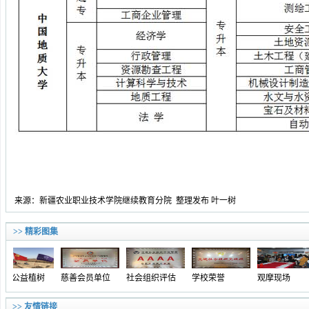
来源：新疆农业职业技术学院继续教育分院 整理发布 叶一树
>> 精彩图集
18公益植树
慈善会员单位
社会组织评估
学校荣誉
观摩现场
>> 友情链接