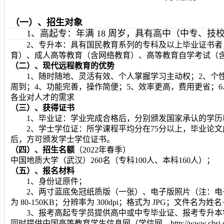
（一）
、招生对象
1、高起专：年满 18 周岁，具有高中（中专、
2、
专
升
本
：
具有国民教育系列的专科及以上毕业证书者
育）、成人高等教育（含网络教育）、高等教育自学考试（
（二）、现代远程教育的优势
1
、随时随地、灵活有效、个人掌握学习主动权
；
2
、个
周到
；
4
、功能完善，操作简便
；
5
、效率更高，费用更省
；
6
各业对人才的需求
（三）、获得证书
1、毕业证：学业完成合格后，分别颁发国家承认的学历
2、学士学位证：所学课程平均分在75分以上，毕业论文
后，方可颁发学士学位证书。
（四）、招生名额
（
202
2
年
春
季）
中国地质大学（武汉）
260
名（专科
100
人、本科
160
人）；
（五）、报名材料
1、身份证原件；
2、两寸蓝底
免冠
纸质版（一张）、电子版照片（注：电
为 80-150KB；分辨率为 300dpi；格式为 JPG；文件名为
3、报考高起专学员提供高中或中专毕业证、报考专升
同时提供中国高等教育学生信息网（学信网，
http://www