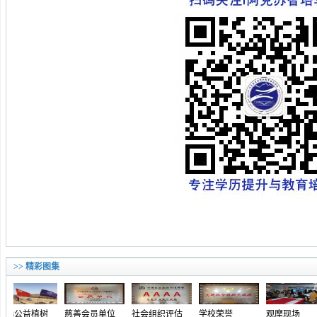
>> 精彩图集
植树
慈善会员单位
社会组织评估
学校荣誉
观摩现场
授牌