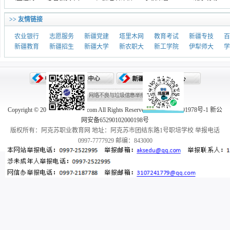
>> 友情链接
农业银行
志愿服务
新疆党建
塔里木网
教育考试
新疆专技
百
新疆教育
新疆招生
新疆大学
新农职大
新工学院
伊犁师大
学
Copyright © 2005-2026 aksedu.com All Rights Reserved. 新ICP备10001978号-1 新公
网安备65290102000198号
版权所有：阿克苏职业教育网 地址：阿克苏市团结东路1号职培学校 举报电话
0997-7777929 邮编：843000