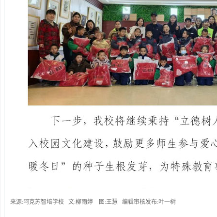
来源:阿克苏智培学校 文:柳雨婷 图:王慧 编辑审核发布:叶一树