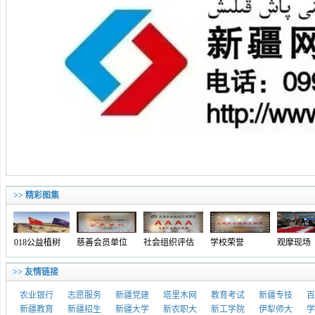
>> 精彩图集
018公益植树
慈善会员单位
社会组织评估
学校荣誉
观摩现场
>> 友情链接
农业银行
志愿服务
新疆党建
塔里木网
教育考试
新疆专技
百
新疆教育
新疆招生
新疆大学
新农职大
新工学院
伊犁师大
学