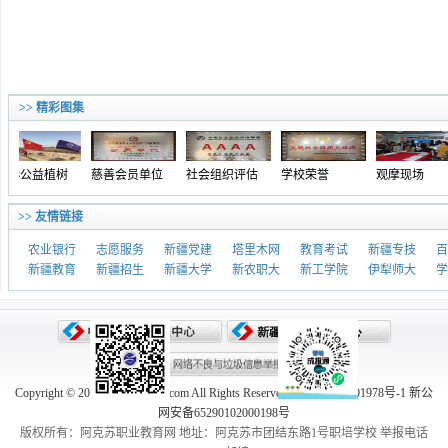
>> 精彩图集
018公益植树
慈善会员单位
社会组织评估
学校荣誉
观摩现场
>> 友情链接
农业银行
志愿服务
新疆党建
塔里木网
教育考试
新疆专技
百
新疆教育
新疆招生
新疆大学
新农职大
新工学院
伊犁师大
学
Copyright © 2005-2026 aksedu.com All Rights Reserved. 新ICP备10001978号-1 新公
网安备65290102000198号
版权所有：阿克苏职业教育网 地址：阿克苏市团结东路1号职培学校 举报电话